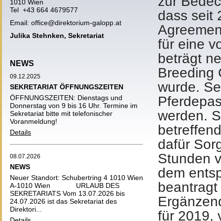
zur Bedec
1010 Wien
Tel +43 664 4679577
dass seit 
Email:
office@direktorium-galopp.at
Agreemen
Julika Stehnken, Sekretariat
für eine 
beträgt n
NEWS
Breeding 
09.12.2025
wurde. Sei
SEKRETARIAT ÖFFNUNGSZEITEN
ÖFFNUNGSZEITEN: Dienstags und
Pferdepas
Donnerstag von 9 bis 16 Uhr. Termine im
werden. S
Sekretariat bitte mit telefonischer
Voranmeldung!
betreffend
Details
dafür Sor
Stunden vo
08.07.2026
NEWS
dem entsp
Neuer Standort: Schubertring 4 1010 Wien
beantragt
A-1010 Wien URLAUB DES
SEKRETARIATS Vom 13.07.2026 bis
Ergänzen
24.07.2026 ist das Sekretariat des
Direktori...
für 2019,
Details