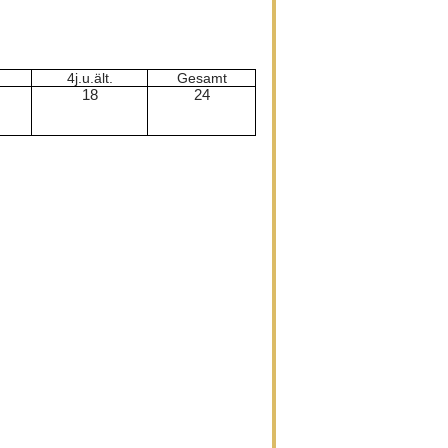
4j.u.ält.
Gesamt
18
24