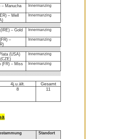
R) – Manucha
Innermanzing
GER) – Well
Innermanzing
A)
 (IRE) – Gold
Innermanzing
(FR) –
Innermanzing
FR)
 Plata (USA)
Innermanzing
 (CZE)
 (FR) – Miss
Innermanzing
4j.u.ält.
Gesamt
8
11
na
rsberg 2
bstammung
Standort