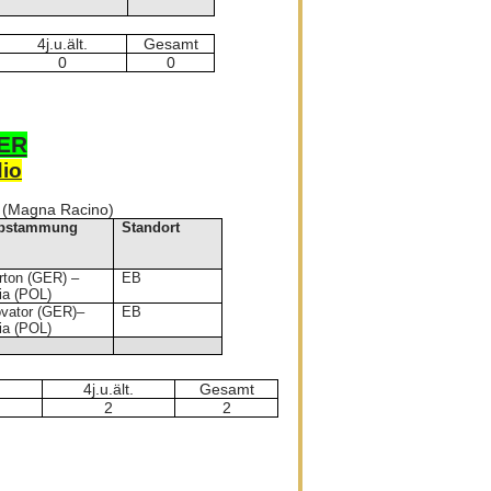
4j.u.ält.
Gesamt
0
0
ER
io
 (Magna Racino)
bstammung
Standort
rton (GER) –
EB
ia (POL)
ovator (GER)–
EB
ia (POL)
4j.u.ält.
Gesamt
2
2