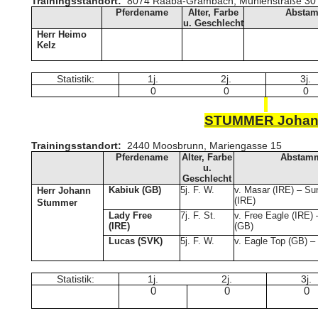
Trainingsstandort:
8074 Raaba-Grambach, Mühlenstraße 30
Pferdename
Alter, Farbe
Absta
u. Geschlecht
Herr Heimo
Kelz
Statistik:
1j.
2j.
3j.
0
0
0
STUMMER Joha
Trainingsstandort:
2440 Moosbrunn, Mariengasse 15
Pferdename
Alter, Farbe
Abstam
u.
Geschlecht
Kabiuk (GB)
5j. F. W.
v. Masar (IRE) – Su
Herr Johann
(IRE)
Stummer
Lady Free
7j. F. St.
v. Free Eagle (IRE)
(IRE)
(GB)
Lucas (SVK)
5j. F. W.
v. Eagle Top (GB) –
Statistik:
1j.
2j.
3j.
0
0
0