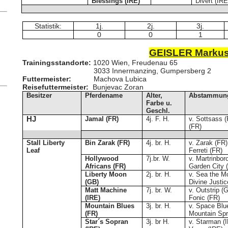
Blessings (IRE)
Divert (IRE
Statistik:
1j.
2j.
3j.
0
0
1
GEISLER Marku
Trainingsstandorte:
1020 Wien, Freudenau 65
3033 Innermanzing, Gumpersberg 2
Futtermeister:
Machova Lubica
Reisefuttermeister:
Bunjevac Zoran
Besitzer
Pferdename
Alter,
Abstammun
Farbe u.
Geschl.
HJ
Jamal (FR)
4j. F. H.
v. Sottsass (
(FR)
Stall Liberty
Bin Zarak (FR)
4j. br. H.
v. Zarak (FR)
Leaf
Ferreti (FR)
Hollywood
7j.br. W.
v. Martrinbo
Africans (FR)
Garden City 
Liberty Moon
2j. br. H.
v. Sea the M
(GB)
Divine Justic
Matt Machine
7j. br. W.
v. Outstrip 
(IRE)
Fonic (FR)
Mountain Blues
3j. br. H.
v. Space Blu
(FR)
Mountain Spr
Star´s Sopran
3j. br H.
v. Starman (