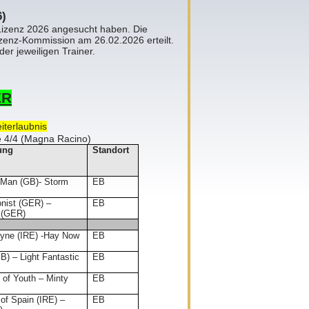
6)
m Lizenz 2026 angesucht haben. Die
zenz-Kommission am 26.02.2026 erteilt.
er jeweiligen Trainer.
ER
iterlaubnis
e 4/4 (Magna Racino)
ung
Standort
e Man (GB)- Storm
EB
onist (GER) –
EB
 (GER)
oyne (IRE) -Hay Now
EB
(GB) – Light Fantastic
EB
 of Youth – Minty
EB
 of Spain (IRE) –
EB