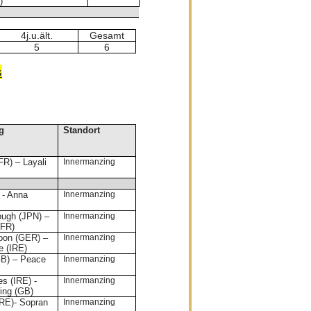
)
4j.u.ält.
Gesamt
5
6
s
g
Standort
FR) – Layali
Innermanzing
 - Anna
Innermanzing
rough (JPN) –
Innermanzing
(FR)
oon (GER) –
Innermanzing
e (IRE)
(GB) – Peace
Innermanzing
es (IRE) -
Innermanzing
ing (GB)
IRE)- Sopran
Innermanzing