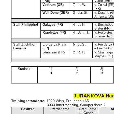
(IRE)
Verne (IRE)
Vadirum (GB)
7j. br. W.
v. Zelzal (F
(FR)
Well Done (GER)
3j. dbr. St.
v. Destino (
America (US
Stall Philipphof
Galagos (FR)
4j. br. H.
v. Birchwood
Sister (FR)
Rigolettos (FR)
4j. Sch. H.
v. Recoletos 
Shanakilla (
Stall Zuchthof
Lio de La Plata
5j. br. St.
v. Rio de La
Favianis
(FR)
– Lakota Girl
Shaarwin (FR)
2j. R. H.
v. Shamalgan
Maybe (IRE)
Statistik:
1j.
2j.
3j.
0
2
3
JURANKOVA Ha
Trainingsstandorte:
1020 Wien, Freudenau 65
3033 Innermanzing, Gumpe
Besitzer
Pferdename
Alter, Farbe
A
u. Geschl.