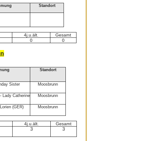
mmung
Standort
4j.u.ält.
Gesamt
0
0
nn
mung
Standort
nday Sister
Moosbrunn
 – Lady Catherine
Moosbrunn
 Lorien (GER)
Moosbrunn
4j.u.ält.
Gesamt
3
3