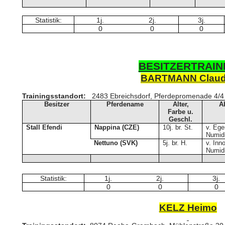
Statistik:
1j.
2j.
3j.
0
0
0
BESITZERTRAIN
BARTMANN Claud
Trainingsstandort:
2483 Ebreichsdorf, Pferdepromenade 4/4
Besitzer
Pferdename
Alter,
A
Farbe u.
Geschl.
Stall Efendi
Nappina (CZE)
10j. br. St.
v. Ege
Numid
Nettuno (SVK)
5j. br. H.
v. Inn
Numid
Statistik:
1j.
2j.
3j.
0
0
0
KELZ Heimo