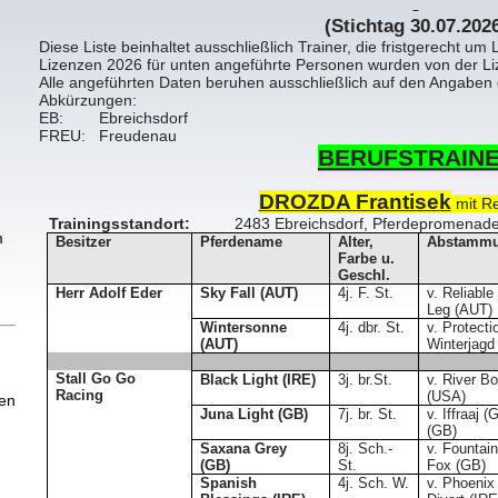
(Stichtag 30.07.202
Diese Liste beinhaltet ausschließlich Trainer, die fristgerecht u
Lizenzen 2026 für unten angeführte Personen wurden von der Li
Alle angeführten Daten beruhen ausschließlich auf den Angaben d
Abkürzungen:
EB: Ebreichsdorf
FREU: Freudenau
BERUFSTRAIN
DROZDA Frantisek
mit Re
Trainingsstandort:
2483 Ebreichsdorf, Pferdepromenad
m
Besitzer
Pferdename
Alter,
Abstamm
Farbe u.
Geschl.
Herr Adolf Eder
Sky Fall (AUT)
4j. F. St.
v. Reliabl
Leg (AUT)
Wintersonne
4j. dbr. St.
v. Protecti
(AUT)
Winterjagd
Stall Go Go
Black Light (IRE)
3j. br.St.
v. River B
Racing
(USA)
ien
Juna Light (GB)
7j. br. St.
v. Iffraaj 
(GB)
Saxana Grey
8j. Sch.-
v. Fountain
(GB)
St.
Fox (GB)
Spanish
4j. Sch. W.
v. Phoenix