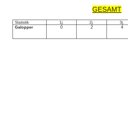
GESAMT
Statistik
1j.
2j.
3j.
Galopper
0
2
4